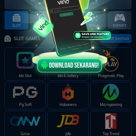
Arcade
Lupa password?
LITE MODE
Deposit
SLOT
TOGEL
CASINO
BOLA
ESPORT
History
Lihat Semua
SLOT GAMES
Referral
Promosi
Idn Slot
Idn E-lottery
Pragmatic Play
Hubungi
Kami
Download
Pg Soft
Habanero
Microgaming
6 ©
WATOGEL
right
Gmw
Jdb
Top Trend
erved