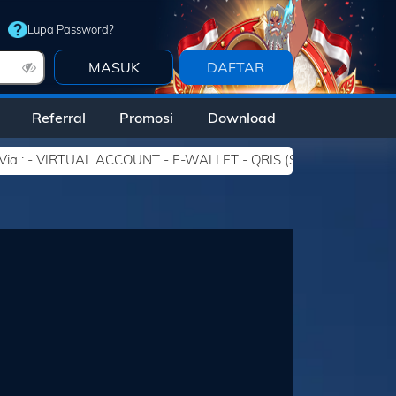
Lupa Password?
DAFTAR
Referral
Promosi
Download
 ACCOUNT - E-WALLET - QRIS (SCAN BARCODE). Link Alternatif D