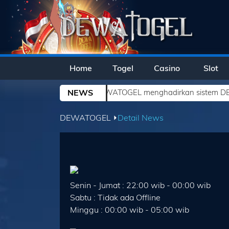
Home
Togel
Casino
Slot
NEWS
DEWATOGEL menghadirkan sistem DEPOSIT YAN
DEWATOGEL ⏵
Detail News
Senin - Jumat : 22:00 wib - 00:00 wib
Sabtu : Tidak ada Offline
Minggu : 00:00 wib - 05:00 wib