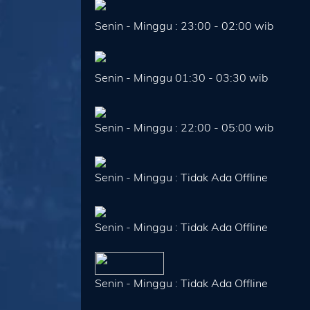
Senin - Minggu : 23:00 - 02:00 wib
Senin - Minggu 01:30 - 03:30 wib
Senin - Minggu : 22:00 - 05:00 wib
Senin - Minggu : Tidak Ada Offline
Senin - Minggu : Tidak Ada Offline
Senin - Minggu : Tidak Ada Offline