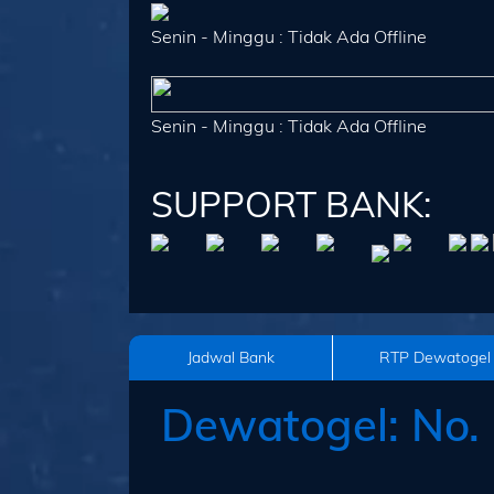
Senin - Minggu : Tidak Ada Offline
Senin - Minggu : Tidak Ada Offline
SUPPORT BANK:
Jadwal Bank
RTP Dewatogel
Dewatogel: No. 