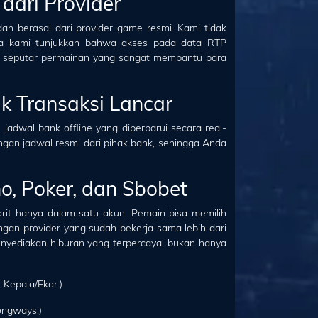
dari Provider
dan berasal dari provider game resmi. Kami tidak
una kami tunjukkan bahwa akses pada data RTP
n seputar permainan yang sangat membantu para
k Transaksi Lancar
adwal bank offline yang diperbarui secara real-
engan jadwal resmi dari pihak bank, sehingga Anda
o, Poker, dan Sbobet
orit hanya dalam satu akun. Pemain bisa memilih
engan provider yang sudah bekerja sama lebih dari
nyediakan hiburan yang terpercaya, bukan hanya
 Kepala/Ekor.)
ongways.)